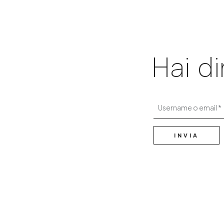
Hai d
Username o email
INVIA