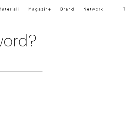
ateriali
Magazine
Brand
Network
IT
Cerca
Login ut
word?