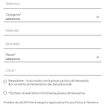
Telefono
Categoria
Azienda
Sito web
Paese
Città
Newsletter - In accordo con la
privacy policy
di Hessentia
Acconsento al trattamento dei dati personali
Dichiaro di aver letto
l'informativa privacy
di Hessentia
Protetto da reCAPTCHA e vengono applicate la
Privacy Policy
e i
Termini e