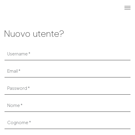
Cerca
Login u
ME
Nuovo utente?
Username
Email
Password
Nome
Cognome