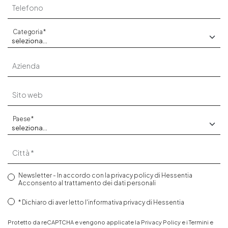
Telefono
Categoria
Azienda
Sito web
Paese
Città
Newsletter - In accordo con la
privacy policy
di Hessentia
Acconsento al trattamento dei dati personali
Dichiaro di aver letto
l'informativa privacy
di Hessentia
Protetto da reCAPTCHA e vengono applicate la
Privacy Policy
e i
Termini e