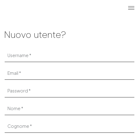
Cerca
Login u
ME
Nuovo utente?
Username
Email
Password
Nome
Cognome