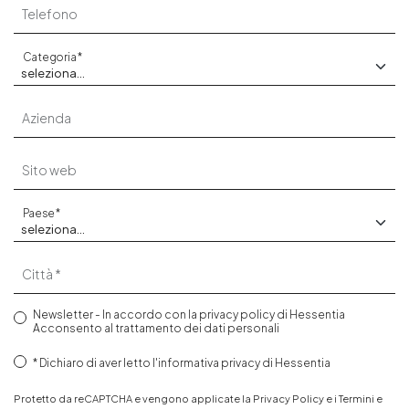
Telefono
Categoria
Azienda
Sito web
Paese
Città
Newsletter - In accordo con la
privacy policy
di Hessentia
Acconsento al trattamento dei dati personali
Dichiaro di aver letto
l'informativa privacy
di Hessentia
Protetto da reCAPTCHA e vengono applicate la
Privacy Policy
e i
Termini e