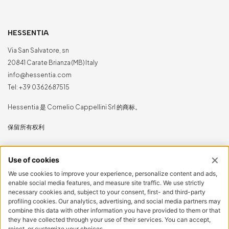
HESSENTIA
Via San Salvatore, sn
20841 Carate Brianza (MB) Italy
info@hessentia.com
Tel:
+39 0362687515
Hessentia 是 Cornelio Cappellini Srl 的商标。
保留所有权利
客户专区
登录
立即注册
重置密码
LEGAL