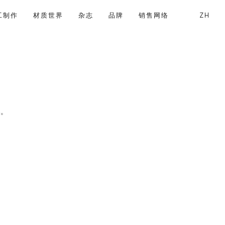
工制作
材质世界
杂志
品牌
销售网络
ZH
搜索
已注册用户
？
容。