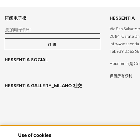
订阅电子报
HESSENTIA
您的电子邮件
Via San Salvator
20841 Carate Bria
info@hessenti
订阅
Tel:
+39 036268
HESSENTIA SOCIAL
Hessentia 是 Co
保留所有权利
HESSENTIA GALLERY_MILANO 社交