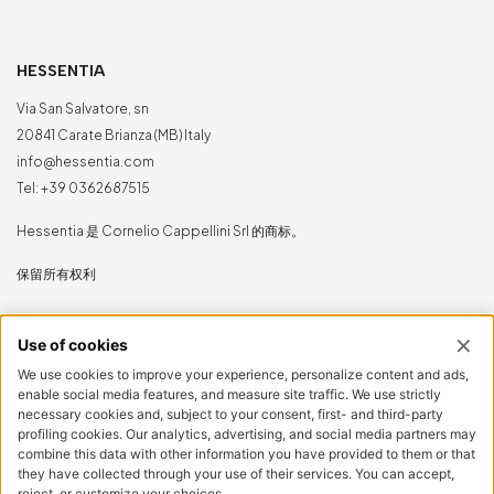
HESSENTIA
Via San Salvatore, sn
20841 Carate Brianza (MB) Italy
info@hessentia.com
Tel:
+39 0362687515
Hessentia 是 Cornelio Cappellini Srl 的商标。
保留所有权利
客户专区
登录
立即注册
重置密码
LEGAL