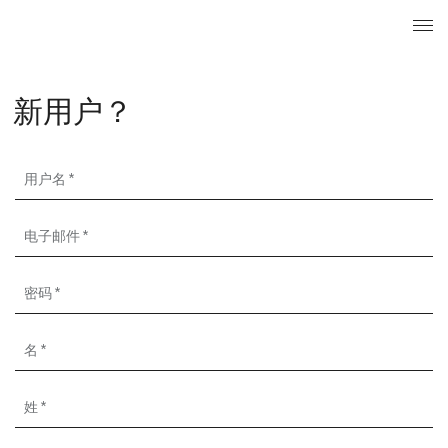
搜索
已注册用
菜单
新用户？
用户名
电子邮件
密码
名
姓