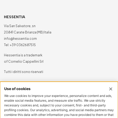
HESSENTIA
Via San Salvatore, sn
20841 Carate Brianza (MB) Italia
info@hessentia.com
Tel:
+39 0362687515
Hessentia is a trademark
of Cornelio Cappellini Srl
Tutti i diritti sono riservati
AREA CLIENTI
Log in
Registrati ora
Reimposta la password