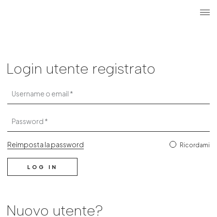
Cerca
Login u
ME
Login
Login utente registrato
Username o email
Password
Reimposta la password
Ricordami
LOG IN
Nuovo utente?