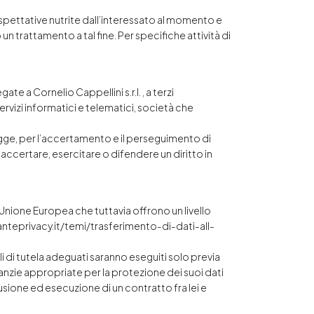
i aspettative nutrite dall’interessato al momento e
 trattamento a tal fine. Per specifiche attività di
e a Cornelio Cappellini s.r.l. , a terzi
rvizi informatici e telematici, società che
 legge, per l’accertamento e il perseguimento di
i accertare, esercitare o difendere un diritto in
Unione Europea che tuttavia offrono un livello
nteprivacy.it/temi/trasferimento-di-dati-all-
i di tutela adeguati saranno eseguiti solo previa
ranzie appropriate per la protezione dei suoi dati
sione ed esecuzione di un contratto fra lei e