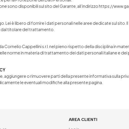
e sono disponibili sul sito del Garante, all’indirizzo
https://www.gar
 Lei è libero di fornire i dati personali nelle aree dedicate sul sito
i dal titolare del trattamento.
da Cornelio Cappellini s.r.l. nel pieno rispetto della disciplina in ma
le norme in materia di trattamento dei dati personali italiane e dei 
ACY
iornare, aggiungere o rimuovere parti della presente informativa sulla p
dicamente le eventuali modifiche alla presente pagina.
AREA CLIENTI