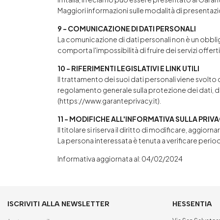
Maggiori informazioni sulle modalità di presentazion
9 - COMUNICAZIONE DI DATI PERSONALI
La comunicazione di dati personali non è un obbligo.
comporta l'impossibilità di fruire dei servizi offert
10 - RIFERIMENTI LEGISLATIVI E LINK UTILI
Il trattamento dei suoi dati personali viene svolto 
regolamento generale sulla protezione dei dati, del
(
https://www.garanteprivacy.it
).
11 - MODIFICHE ALL'INFORMATIVA SULLA PRIV
Il titolare si riserva il diritto di modificare, agg
La persona interessata è tenuta a verificare perio
Informativa aggiornata al: 04/02/2024
ISCRIVITI ALLA NEWSLETTER
HESSENTIA