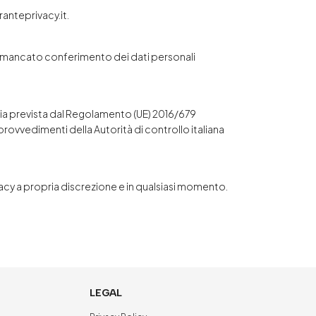
anteprivacy.it
.
. Il mancato conferimento dei dati personali
teria prevista dal Regolamento (UE) 2016/679
provvedimenti della Autorità di controllo italiana
rivacy a propria discrezione e in qualsiasi momento.
LEGAL