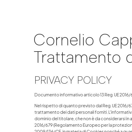
Cornelio Cappel
Trattamento d
PRIVACY POLICY
Documento informativo articolo 13 Reg. UE 2016/67
Nel rispetto di quanto previsto dal Reg. UE 2016/
trattamento dei dati personali forniti. L'informativa
dominio del titolare, che non è da considerarsi in al
2016/679 (Regolamento Europeo per la protezione d
2009/136/CE, in materia di Cookies nonché a quant