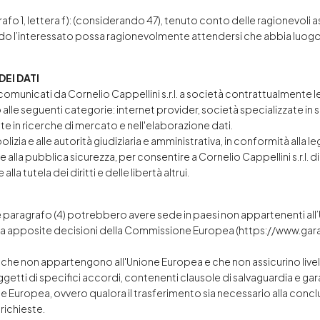
agrafo 1, lettera f): (considerando 47), tenuto conto delle ragionevol
ndo l’interessato possa ragionevolmente attendersi che abbia luogo un
DEI DATI
omunicati da Cornelio Cappellini s.r.l. a società contrattualmente legat
e seguenti categorie: internet provider, società specializzate in se
te in ricerche di mercato e nell'elaborazione dati.
polizia e alle autorità giudiziaria e amministrativa, in conformità alla
e alla pubblica sicurezza, per consentire a Cornelio Cappellini s.r.l. d
la tutela dei diritti e delle libertà altrui.
e paragrafo (4) potrebbero avere sede in paesi non appartenenti all’
da apposite decisioni della Commissione Europea (
https://www.gara
i che non appartengono all'Unione Europea e che non assicurino livell
soggetti di specifici accordi, contenenti clausole di salvaguardia e ga
Europea, ovvero qualora il trasferimento sia necessario alla conclu
 richieste.