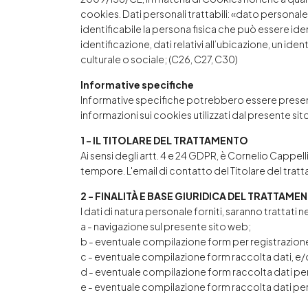
cookies. Dati personali trattabili: «dato personale
identificabile la persona fisica che può essere id
identificazione, dati relativi all’ubicazione, un ide
culturale o sociale; (C26, C27, C30)
Informative specifiche
Informative specifiche potrebbero essere presentate
informazioni sui cookies utilizzati dal presente si
1 - IL TITOLARE DEL TRATTAMENTO
Ai sensi degli artt. 4 e 24 GDPR, è Cornelio Cappell
tempore. L'email di contatto del Titolare del tra
2 - FINALITÀ E BASE GIURIDICA DEL TRATTAME
I dati di natura personale forniti, saranno trattati ne
a - navigazione sul presente sito web;
b - eventuale compilazione form per registrazione
c - eventuale compilazione form raccolta dati, e/o 
d - eventuale compilazione form raccolta dati pe
e - eventuale compilazione form raccolta dati per