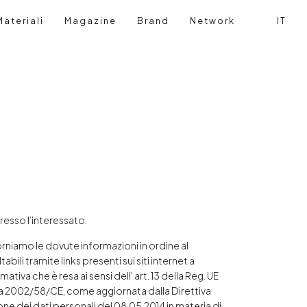
ateriali
Magazine
Brand
Network
IT
Cerca
Login ut
esso l’interessato.
rniamo le dovute informazioni in ordine al
ili tramite links presenti sui siti internet a
ativa che è resa ai sensi dell' art. 13 della Reg. UE
iva 2002/58/CE, come aggiornata dalla Direttiva
e dei dati personali del 08.05.2014 in materia di