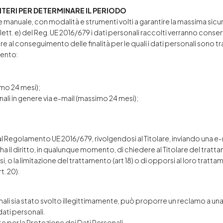
RITERI PER DETERMINARE IL PERIODO
 manuale, con modalità e strumenti volti a garantire la massima sicur
 lett. e) del Reg. UE 2016/679 i dati personali raccolti verranno conse
 al conseguimento delle finalità per le quali i dati personali sono tr
mento:
imo 24 mesi);
li in genere via e-mail (massimo 24 mesi);
 dal Regolamento UE 2016/679, rivolgendosi al Titolare, inviando una e
ha il diritto, in qualunque momento, di chiedere al Titolare del trattam
tessi, o la limitazione del trattamento (art 18) o di opporsi al loro tratta
t. 20).
sonali sia stato svolto illegittimamente, può proporre un reclamo a una
ati personali.
te per la Protezione dei Dati Personali.