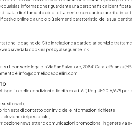
»: qualsiasi informazione riguardante una persona fisica identificata 
entificata, direttamente o indirettamente, con particolare riferiment
ntificativo online o a uno o più elementi caratteristici della sua identi
 nelle pagine del Sito in relazione a particolari servizi o trattamen
to web si veda la cookies policy al seguente
link
ini s.r.l. con sede legale in Via San Salvatore, 20841 Carate Brianza (
ttamento è: info@corneliocappellini.com
NTO
l rispetto delle condizioni di liceità ex art. 6 f) Reg. UE 2016/679 per l
 su sito web;
richiesta di contatto con invio delle informazioni richieste;
r selezione del personale;
 ricezione newsletter o comunicazioni promozionali in genere via e-