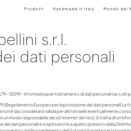
Prodotti
Handmade in Italy
Mondo dei M
lini s.r.l.
ei dati personali
9- GDPR - Informativa per trattamento di dati personali raccolti pr
679 (Regolamento Europeo per la protezione dei dati personali) Le fo
 non è da considerarsi valida per altri siti web eventualmente consultab
cun modo responsabile dei siti internet dei terzi. Si tratta di un'inform
ei dati personali) e si ispira anche a quanto previsto dalla Dirett
o previsto dal Provvedimento dell’Autorità Garante per la protezion