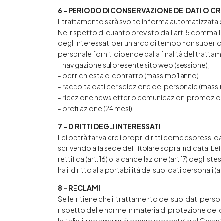
6 - PERIODO DI CONSERVAZIONE DEI DATI O C
Il trattamento sarà svolto in forma automatizzata e
Nel rispetto di quanto previsto dall’art. 5 comma 1
degli interessati per un arco di tempo non superiore
personale forniti dipende dalla finalità del tratta
- navigazione sul presente sito web (sessione);
- per richiesta di contatto (massimo 1 anno);
- raccolta dati per selezione del personale (mass
- ricezione newsletter o comunicazioni promoziona
- profilazione (24 mesi).
7 - DIRITTI DEGLI INTERESSATI
Lei potrà far valere i propri diritti come espressi
scrivendo alla sede del Titolare sopra indicata. Lei 
rettifica (art. 16) o la cancellazione (art 17) degli s
ha il diritto alla portabilità dei suoi dati personali (ar
8 - RECLAMI
Se lei ritiene che il trattamento dei suoi dati per
rispetto delle norme in materia di protezione dei d
In Italia, il reclamo può essere presentato al Garan