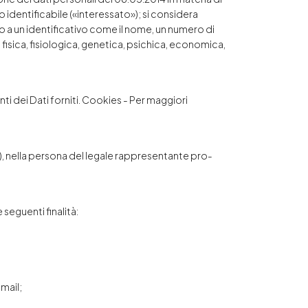
o identificabile («interessato»); si considera
o a un identificativo come il nome, un numero di
tà fisica, fisiologica, genetica, psichica, economica,
ti dei Dati forniti. Cookies - Per maggiori
MB), nella persona del legale rappresentante pro-
e seguenti finalità:
mail;