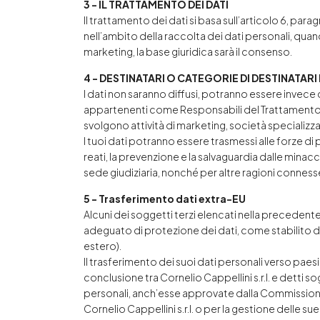
3 - IL TRATTAMENTO DEI DATI
Il trattamento dei dati si basa sull’articolo 6, par
nell’ambito della raccolta dei dati personali, qua
marketing, la base giuridica sarà il consenso.
4 - DESTINATARI O CATEGORIE DI DESTINATARI 
I dati non saranno diffusi, potranno essere invece c
appartenenti come Responsabili del Trattamento all
svolgono attività di marketing, società specializza
I tuoi dati potranno essere trasmessi alle forze di 
reati, la prevenzione e la salvaguardia dalle minacc
sede giudiziaria, nonché per altre ragioni connesse al
5 - Trasferimento dati extra-EU
Alcuni dei soggetti terzi elencati nella precedent
adeguato di protezione dei dati, come stabilito 
estero
).
Il trasferimento dei suoi dati personali verso paes
conclusione tra Cornelio Cappellini s.r.l. e detti 
personali, anch’esse approvate dalla Commissione 
Cornelio Cappellini s.r.l. o per la gestione delle sue