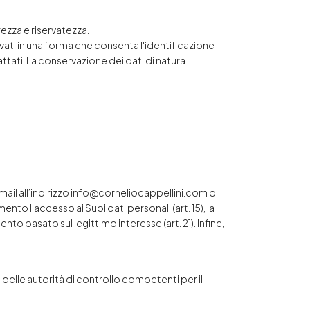
ezza e riservatezza.
rvati in una forma che consenta l'identificazione
attati. La conservazione dei dati di natura
-mail all’indirizzo info@corneliocappellini.com o
ento l’accesso ai Suoi dati personali (art. 15), la
mento basato sul legittimo interesse (art. 21). Infine,
 delle autorità di controllo competenti per il