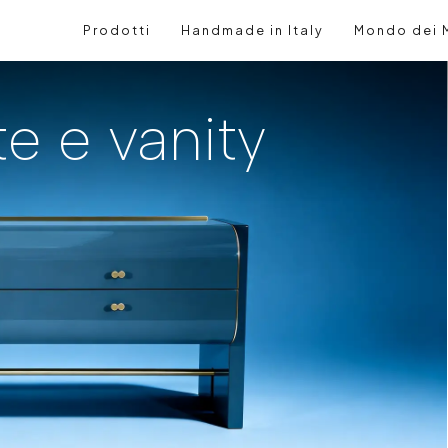
Prodotti
Handmade in Italy
Mondo dei M
te e vanity