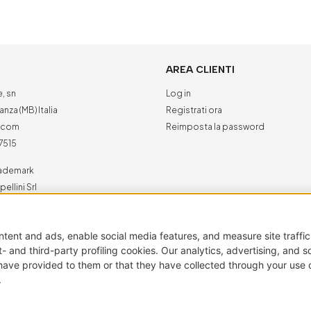
AREA CLIENTI
e, sn
Log in
nza (MB) Italia
Registrati ora
a.com
Reimposta la password
7515
trademark
ellini Srl
o riservati