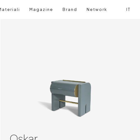
ateriali
Magazine
Brand
Network
IT
Cerca
Login ut
Oskar