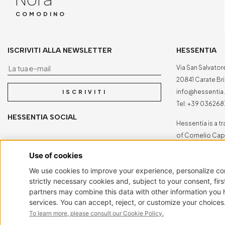
COMODINO
ISCRIVITI ALLA NEWSLETTER
HESSENTIA
La tua e-mail
Via San Salvator
20841 Carate Bria
info@hessenti
ISCRIVITI
Tel:
+39 036268
HESSENTIA SOCIAL
Hessentia is a 
of Cornelio Capp
Tutti i diritti son
HESSENTIA GALLERY_MILANO SOCIAL