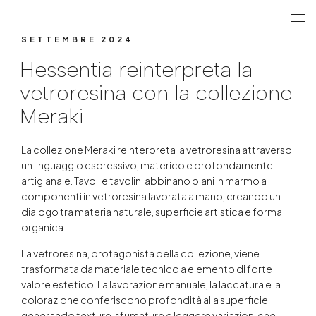
Cerca
Login u
ME
Hessentia reinterpreta la vetrore
SETTEMBRE 2024
Hessentia reinterpreta la
vetroresina con la collezione
Meraki
La collezione Meraki reinterpreta la vetroresina attraverso
un linguaggio espressivo, materico e profondamente
artigianale. Tavoli e tavolini abbinano piani in marmo a
componenti in vetroresina lavorata a mano, creando un
dialogo tra materia naturale, superficie artistica e forma
organica.
La vetroresina, protagonista della collezione, viene
trasformata da materiale tecnico a elemento di forte
valore estetico. La lavorazione manuale, la laccatura e la
colorazione conferiscono profondità alla superficie,
generando texture, sfumature e leggere variazioni che