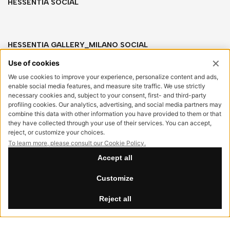
HESSENTIA SOCIAL
HESSENTIA GALLERY_MILANO SOCIAL
HESSENTIA
Via San Salvatore, sn
20841 Carate Brianza (MB) Italia
info@hessentia.com
Tel:
+39 0362687515
Hessentia is a trademark
of Cornelio Cappellini Srl
Tutti i diritti sono riservati
AREA CLIENTI