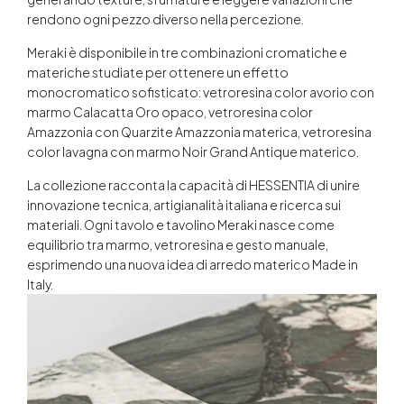
rendono ogni pezzo diverso nella percezione.
Meraki è disponibile in tre combinazioni cromatiche e
materiche studiate per ottenere un effetto
monocromatico sofisticato: vetroresina color avorio con
marmo Calacatta Oro opaco, vetroresina color
Amazzonia con Quarzite Amazzonia materica, vetroresina
color lavagna con marmo Noir Grand Antique materico.
La collezione racconta la capacità di HESSENTIA di unire
innovazione tecnica, artigianalità italiana e ricerca sui
materiali. Ogni tavolo e tavolino Meraki nasce come
equilibrio tra marmo, vetroresina e gesto manuale,
esprimendo una nuova idea di arredo materico Made in
Italy.