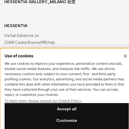
HESSENTIA GALLERY_MILANO 社交
HESSENTIA
Via San Salvatore, sn
20841 Carate Brianza (MB) Italy
info@hessentia.com
Tel:
+39 0362687515
Hessentia 是 Cornelio Cappellini Srl 的商标。
保留所有权利
客户专区
登录
立即注册
重置密码