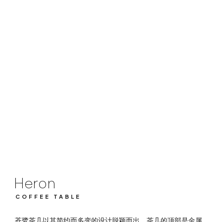
Heron
COFFEE TABLE
Heron
COFFEE TABLE
苍鹭茶几以其简约而多变的设计脱颖而出。茶几的顶部是金属