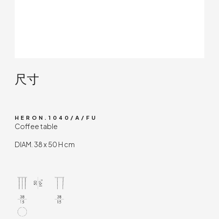
技术内容
尺寸
HERON.1040/A/FU
Coffee table
DIAM. 38 x 50 H cm