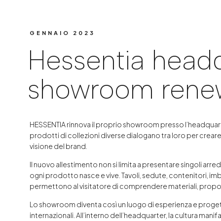
Hessentia headqu
GENNAIO 2023
Hessentia head
showroom rene
HESSENTIA rinnova il proprio showroom presso l’headquart
prodotti di collezioni diverse dialogano tra loro per crea
visione del brand.
Il nuovo allestimento non si limita a presentare singoli arre
ogni prodotto nasce e vive. Tavoli, sedute, contenitori, im
permettono al visitatore di comprendere materiali, proporzi
Lo showroom diventa così un luogo di esperienza e progetta
internazionali. All’interno dell’headquarter, la cultura mani