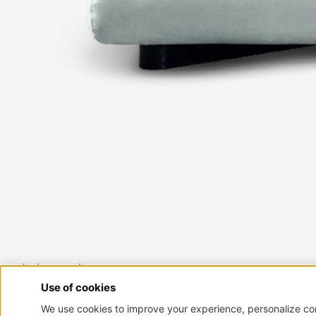
Mami
LETTO