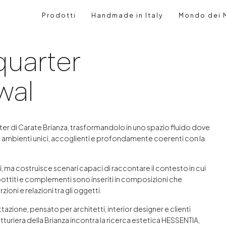
Prodotti
Handmade in Italy
Mondo dei M
arter showroom re
quarter
wal
er di Carate Brianza, trasformandolo in uno spazio fluido dove
re ambienti unici, accoglienti e profondamente coerenti con la
di, ma costruisce scenari capaci di raccontare il contesto in cui
bottiti e complementi sono inseriti in composizioni che
oni e relazioni tra gli oggetti.
zione, pensato per architetti, interior designer e clienti
fatturiera della Brianza incontra la ricerca estetica HESSENTIA,