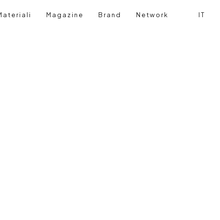
ateriali
Magazine
Brand
Network
IT
Cerca
Login ut
newal