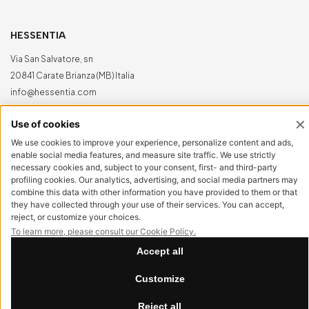
HESSENTIA
Via San Salvatore, sn
20841 Carate Brianza (MB) Italia
info@hessentia.com
Tel:
+39 0362687515
Hessentia is a trademark
of Cornelio Cappellini Srl
Tutti i diritti sono riservati
AREA CLIENTI
Log in
Registrati ora
Reimposta la password
LEGAL