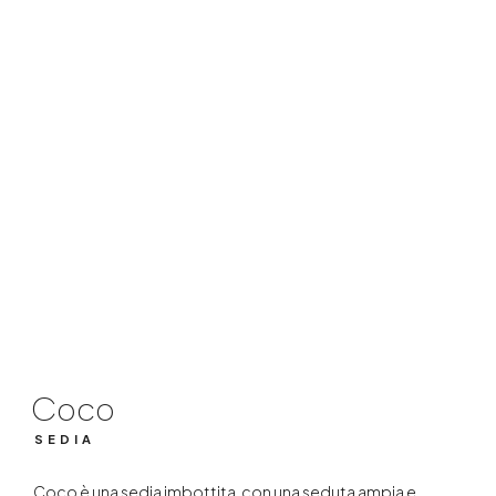
Coco
SEDIA
Coco
SEDIA
Coco è una sedia imbottita, con una seduta ampia e