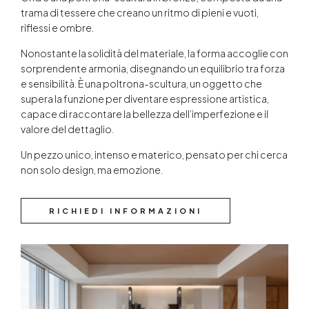
trama di tessere che creano un ritmo di pieni e vuoti,
riflessi e ombre.
Nonostante la solidità del materiale, la forma accoglie con
sorprendente armonia, disegnando un equilibrio tra forza
e sensibilità. È una poltrona-scultura, un oggetto che
supera la funzione per diventare espressione artistica,
capace di raccontare la bellezza dell’imperfezione e il
valore del dettaglio.
Un pezzo unico, intenso e materico, pensato per chi cerca
non solo design, ma emozione.
RICHIEDI INFORMAZIONI