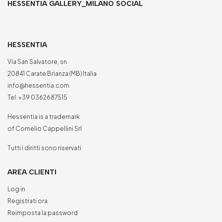
HESSENTIA GALLERY_MILANO SOCIAL
HESSENTIA
Via San Salvatore, sn
20841 Carate Brianza (MB) Italia
info@hessentia.com
Tel:
+39 0362687515
Hessentia is a trademark
of Cornelio Cappellini Srl
Tutti i diritti sono riservati
AREA CLIENTI
Log in
Registrati ora
Reimposta la password