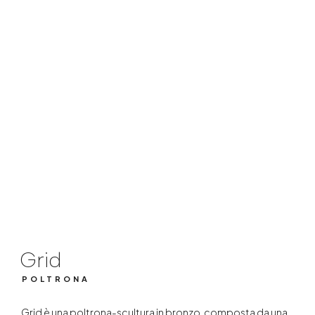
Grid
POLTRONA
Grid
POLTRONA
Grid è una poltrona-scultura in bronzo, composta da una