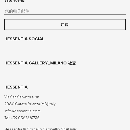
订阅电子报
您
订阅
HESSENTIA SOCIAL
HESSENTIA GALLERY_MILANO 社交
HESSENTIA
Via San Salvatore, sn
20841 Carate Brianza (MB) Italy
info@hessentia.com
Tel:
+39 0362687515
Hessentia 是 Cornelio Cappellini Srl 的商标。