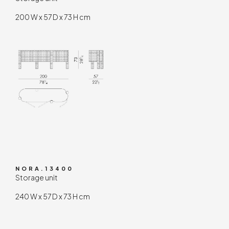
200 W x 57 D x 73 H cm
NORA.13400
Storage unit
240 W x 57 D x 73 H cm