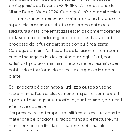
protagonista dell’evento EXPERIENTIA in occasione della
Milano Design Week 2024. Cadrega è un'opera dal design
minimalista, interamente realizzata in fusione di bronzo. La
superficie presenta un effetto policromo dato dalla
saldatura a vista, che enfatizza l'estetica contemporanea
della seduta creando un gioco di contrasti visivi e tattili. Il
processo della fusione artistica con cui è realizzata
Cadrega combina l'antica arte della fusione in terra con il
nuovo linguaggio del design. Ancora oggi, infatti, con
sofisticati processi manuali il metallo viene plasmato per
nobilitarlo e trasformarlo da materiale grezzo in opera
d'arte.
Se il prodotto è destinato all’
utilizzo
outdoor
, se ne
raccomanda l’uso esclusivamente in spazi esterni coperti
e protetti dagli agenti atmosferici, quali verande, porticati
e terrazze coperte.
Per preservare nel tempo le qualità estetiche, funzionali e
materiche dei prodotti, si raccomanda di effettuare una
manutenzione ordinaria con cadenza settimanale.