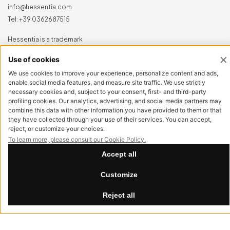
info@hessentia.com
Tel:
+39 0362687515
Hessentia is a trademark
of Cornelio Cappellini Srl
Tutti i diritti sono riservati
AREA CLIENTI
Log in
Registrati ora
Reimposta la password
LEGAL
Privacy Policy
Cookie Policy
Accessibilità
NewVisibility
digital agency
Summer Break