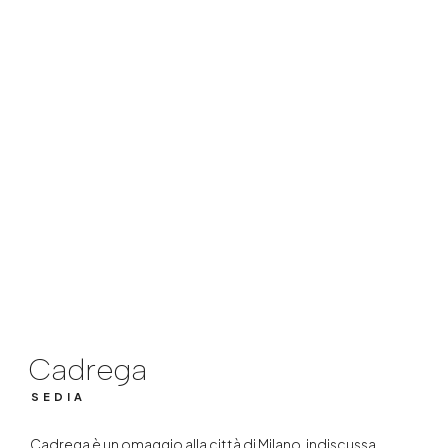
Cadrega
SEDIA
Cadrega
SEDIA
Cadrega è un omaggio alla città di Milano, indiscussa