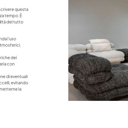
scrivere questa
nza tempo. È
tà del tutto
nda l’uso
atmosferici,
eriche dei
aria con
ne di eventuali
uccelli, evitando
metterne la