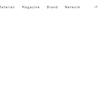
ateriali
Magazine
Brand
Network
IT
Cerca
Login ut