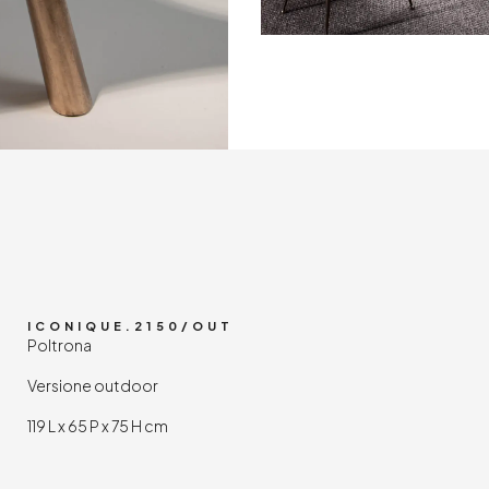
o
ICONIQUE.2150/OUT
Poltrona
Versione outdoor
119 L x 65 P x 75 H cm