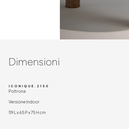
Contenuto tecnic
Dimensioni
ICONIQUE.2150
Poltrona
Versione indoor
119 L x 65 P x 75 H cm