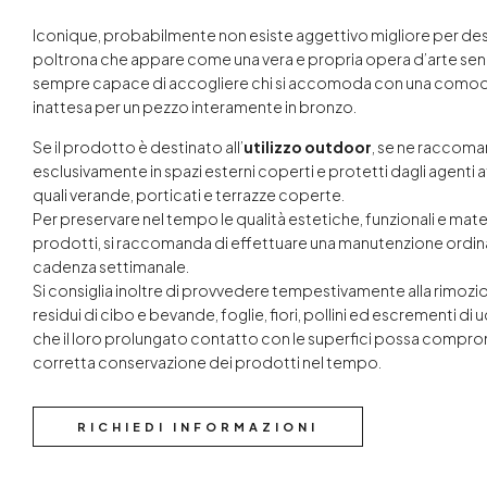
Iconique, probabilmente non esiste aggettivo migliore per de
poltrona che appare come una vera e propria opera d’arte se
sempre capace di accogliere chi si accomoda con una comodi
inattesa per un pezzo interamente in bronzo.
Se il prodotto è destinato all’
utilizzo
outdoor
, se ne raccoma
esclusivamente in spazi esterni coperti e protetti dagli agenti 
quali verande, porticati e terrazze coperte.
Per preservare nel tempo le qualità estetiche, funzionali e mat
prodotti, si raccomanda di effettuare una manutenzione ordin
cadenza settimanale.
Si consiglia inoltre di provvedere tempestivamente alla rimozio
residui di cibo e bevande, foglie, fiori, pollini ed escrementi di 
che il loro prolungato contatto con le superfici possa compro
corretta conservazione dei prodotti nel tempo.
RICHIEDI INFORMAZIONI