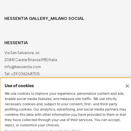
HESSENTIA GALLERY_MILANO SOCIAL
HESSENTIA
Via San Salvatore, sn
20841 Carate Brianza (MB) Italia
info@hessentia.com
Tel:
+39 0362687515
Hessentia is a trademark
of Cornelio Cappellini Srl
Tutti i diritti sono riservati
AREA CLIENTI
Log in