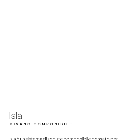
Isla
DIVANO COMPONIBILE
Isla
DIVANO COMPONIBILE
Isla è un sistema di sedute componibile pensato per