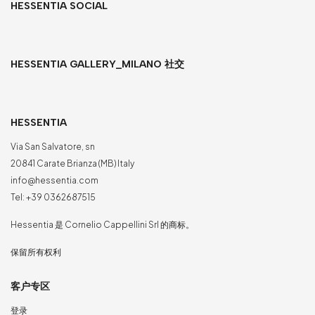
HESSENTIA SOCIAL
HESSENTIA GALLERY_MILANO 社交
HESSENTIA
Via San Salvatore, sn
20841 Carate Brianza (MB) Italy
info@hessentia.com
Tel:
+39 0362687515
Hessentia 是 Cornelio Cappellini Srl 的商标。
保留所有权利
客户专区
登录