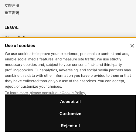
立即注册
重置密码
LEGAL
Privacy Policy
Cookie Policy
Accessibility
NewVisibility
digital agency