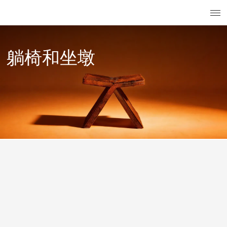
搜索
已注册用
菜
躺椅和坐墩