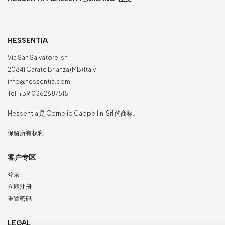
HESSENTIA
Via San Salvatore, sn
20841 Carate Brianza (MB) Italy
info@hessentia.com
Tel:
+39 0362687515
Hessentia 是 Cornelio Cappellini Srl 的商标。
保留所有权利
客户专区
登录
立即注册
重置密码
LEGAL