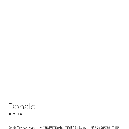
Donald
POUF
Donald
POUF
边桌Donald有一个“椭圆形喇叭形状”的结构，柔软的座椅是蒙