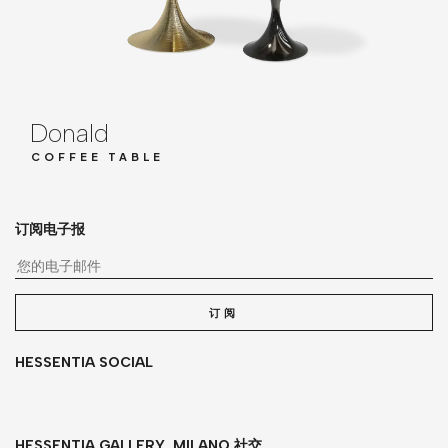
Donald
COFFEE TABLE
订阅电子报
您
订阅
HESSENTIA SOCIAL
HESSENTIA GALLERY_MILANO 社交