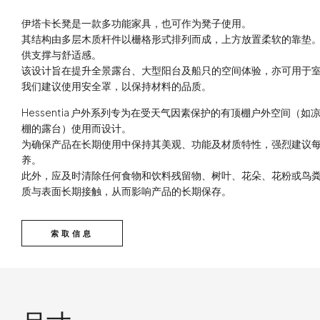
伊塔卡长凳是一款多功能家具，也可作为凳子使用。
其结构由多层木质杆件以栅格形式排列而成，上方放置柔软的靠垫
供支撑与舒适感。
该设计旨在提升全景露台、大型阳台及船只的空间体验，亦可用于
我们建议使用安全罩，以保持材料的品质。
Hessentia 户外系列专为在受天气因素保护的有顶棚户外空间（
棚的露台）使用而设计。
为确保产品在长期使用中保持其美观、功能及材质特性，强烈建议
养。
此外，应及时清除任何食物和饮料残留物、树叶、花朵、花粉或鸟
质与表面长期接触，从而影响产品的长期保存。
索取信息
技术内容