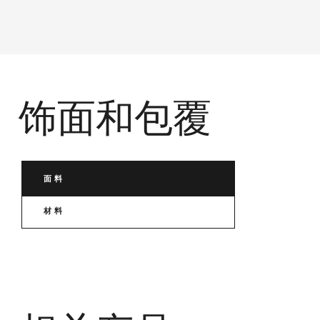
饰面和包覆
面料
材料