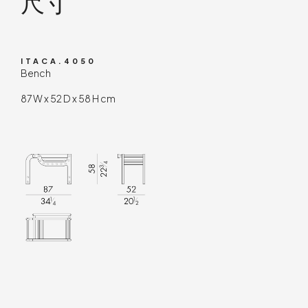
尺寸
ITACA.4050
Bench
87 W x 52 D x 58 H cm