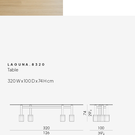
LAGUNA.8320
Table
320 W x 100 D x 74 H cm