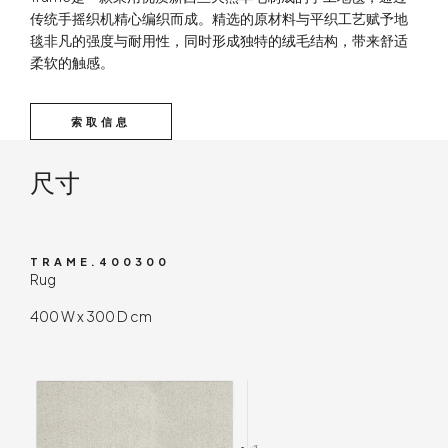
传统手摇织机精心编织而成。精选的原材料与平织工艺赋予地
毯非凡的强度与耐用性，同时形成独特的绒毛结构，带来舒适
柔软的触感。
索取信息
技术内容
尺寸
TRAME.400300
Rug
400 W x 300 D cm