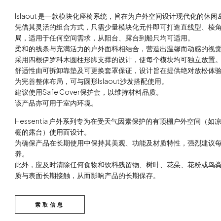
Islaout 是一款模块化座椅系统，旨在为户外空间设计现代化的休闲
凭借其灵活的组合方式，只需少量模块化元件即可打造直线型、棱
局，适用于任何空间需求，从阳台、露台到船只均可适用。
柔和的线条与充满活力的户外面料相结合，营造出温馨而动感的视
采用四根伊罗科木圆柱形脚支撑的设计，使每个模块均可独立放置
舒适性由可拆卸靠垫及可更换套罩保证，设计旨在提供绝对放松体
为完善整体布局，可与圆形Islaout沙发搭配使用。
建议使用Safe Cover保护套，以维持材料品质。
该产品亦可用于室内环境。
Hessentia 户外系列专为在受天气因素保护的有顶棚户外空间（
棚的露台）使用而设计。
为确保产品在长期使用中保持其美观、功能及材质特性，强烈建议
养。
此外，应及时清除任何食物和饮料残留物、树叶、花朵、花粉或鸟
质与表面长期接触，从而影响产品的长期保存。
索取信息