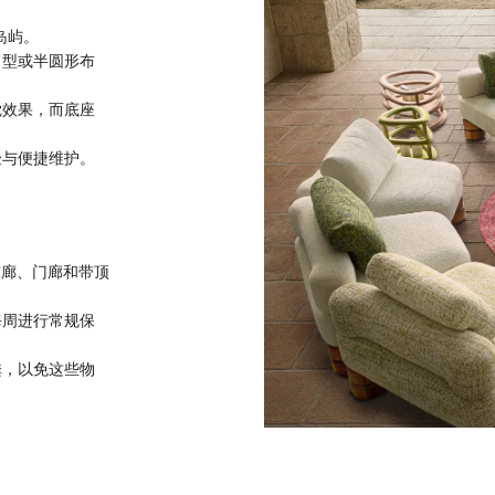
岛屿。
角型或半圆形布
觉效果，而底座
。
验与便捷维护。
如凉廊、门廊和带顶
每周进行常规保
粪，以免这些物