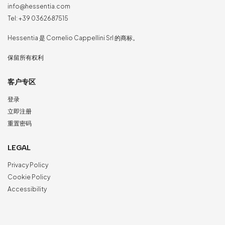
info@hessentia.com
Tel:
+39 0362687515
Hessentia 是 Cornelio Cappellini Srl 的商标。
保留所有权利
客户专区
登录
立即注册
重置密码
LEGAL
Privacy Policy
Cookie Policy
Accessibility
NewVisibility
digital agency