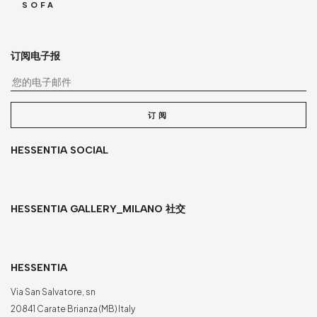
SOFA
订阅电子报
您
订阅
HESSENTIA SOCIAL
HESSENTIA GALLERY_MILANO 社交
HESSENTIA
Via San Salvatore, sn
20841 Carate Brianza (MB) Italy