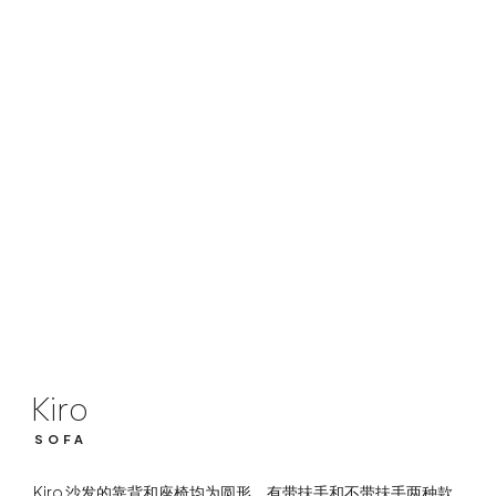
Kiro
SOFA
Kiro
SOFA
Kiro 沙发的靠背和座椅均为圆形，有带扶手和不带扶手两种款