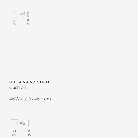
CT.4545/KIRO
Cushion
45 W x 12 D x 45 H cm