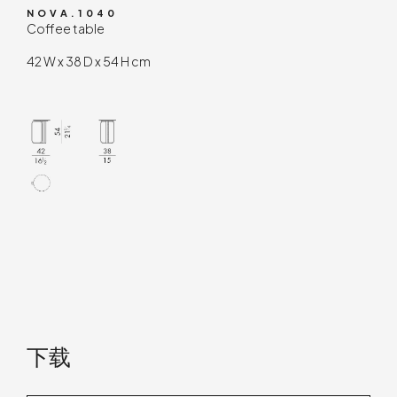
NOVA.1040
Coffee table
42 W x 38 D x 54 H cm
下载