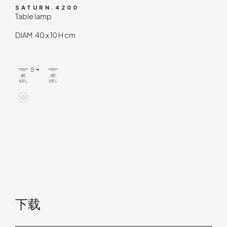
SATURN.4200
Table lamp
DIAM. 40 x 10 H cm
下载