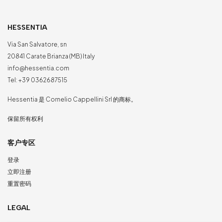
HESSENTIA
Via San Salvatore, sn
20841 Carate Brianza (MB) Italy
info@hessentia.com
Tel:
+39 0362687515
Hessentia 是 Cornelio Cappellini Srl 的商标。
保留所有权利
客户专区
登录
立即注册
重置密码
LEGAL