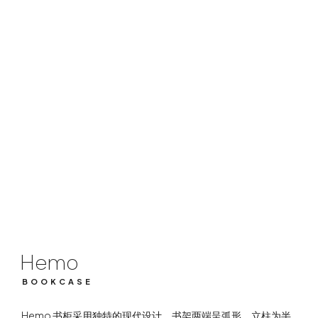
Hemo
BOOKCASE
Hemo
BOOKCASE
Hemo 书柜采用独特的现代设计，书架两端呈弧形，立柱为半